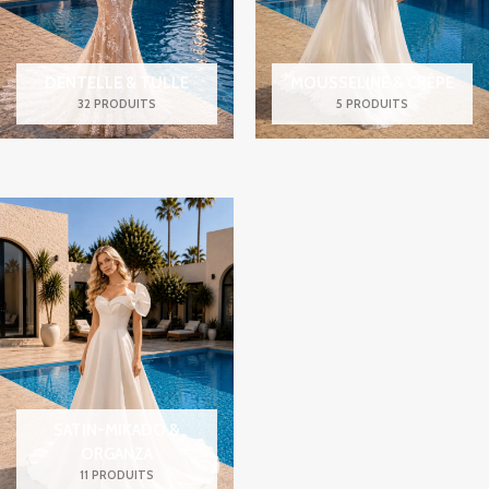
DENTELLE & TULLE
MOUSSELINE & CRÊPE
32 PRODUITS
5 PRODUITS
SATIN-MIKADO &
ORGANZA
11 PRODUITS